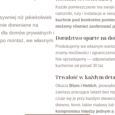
Każde pomieszczenie ma swoje o
narożniki, rury i instalacje w n
ywniej niż jakiekolwiek
kuchnie pod konkretne pomie
nie drewniane na
możemy również zaoferować pro
 dla domów prywatnych i
Doradztwo oparte na do
w po montaż, we własnym
Produkujemy we własnym warszta
znamy możliwości i ograniczeni
Nie sprzedajemy — odpowiadam
kuchenne od ponad 30 lat.
Trwałość w każdym deta
Okucia
Blum i Hettich
, prowadn
zawiasy pracujące latami bez re
czuje się je przy każdym otwarc
drewno, fornir, lakier matowy lu
kompromisu między jednym a 