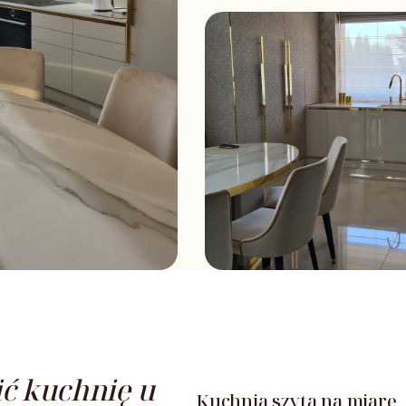
ć kuchnię u
Kuchnia szyta na miarę