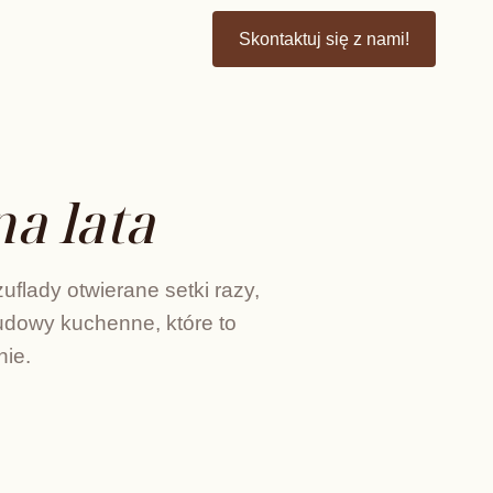
Skontaktuj się z nami!
na lata
uflady otwierane setki razy,
udowy kuchenne, które to
nie.