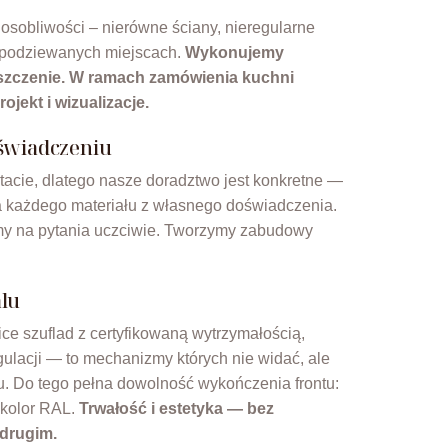
sobliwości – nierówne ściany, nieregularne
iespodziewanych miejscach.
Wykonujemy
szczenie. W ramach zamówienia kuchni
jekt i wizualizacje.
świadczeniu
cie, dlatego nasze doradztwo jest konkretne —
a każdego materiału z własnego doświadczenia.
y na pytania uczciwie. Tworzymy zabudowy
lu
ice szuflad z certyfikowaną wytrzymałością,
gulacji — to mechanizmy których nie widać, ale
iu. Do tego pełna dowolność wykończenia frontu:
b kolor RAL.
Trwałość i estetyka — bez
drugim.